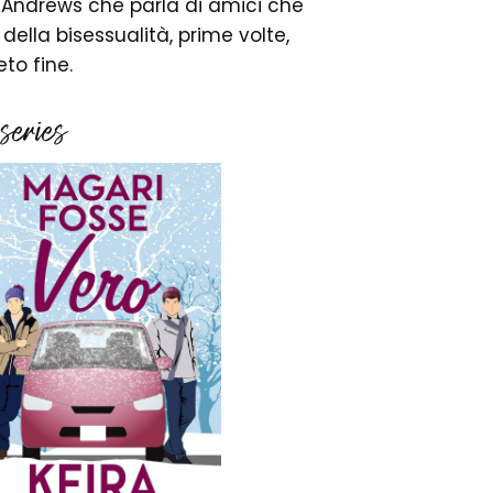
ra Andrews che parla di amici che
ella bisessualità, prime volte,
eto fine.
 series